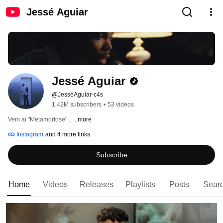
Jessé Aguiar
Jessé Aguiar
@JesséAguiar-c4s
1.42M subscribers
•
53 videos
Vem aí "Metamorfose"... 
...more
Instagram
and 4 more links
Subscribe
Home
Videos
Releases
Playlists
Posts
Sear