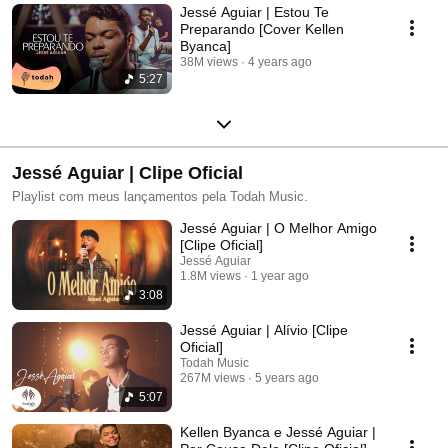
Jessé Aguiar | Estou Te
Preparando [Cover Kellen
Byanca]
38M views
4 years ago
5:27
Jessé Aguiar | Clipe Oficial
Playlist com meus lançamentos pela Todah Music.
Jessé Aguiar | O Melhor Amigo
[Clipe Oficial]
Jessé Aguiar
1.8M views
1 year ago
3:08
Jessé Aguiar | Alívio [Clipe
Oficial]
Todah Music
267M views
5 years ago
5:07
Kellen Byanca e Jessé Aguiar |