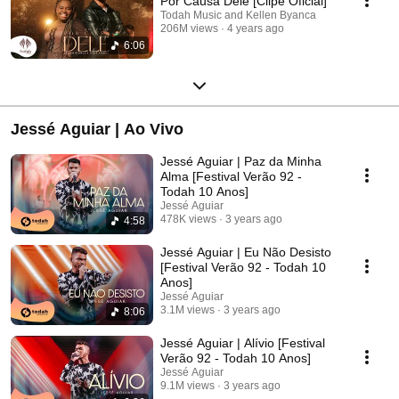
Por Causa Dele [Clipe Oficial]
Todah Music and Kellen Byanca
206M views
4 years ago
6:06
Jessé Aguiar | Ao Vivo
Jessé Aguiar | Paz da Minha
Alma [Festival Verão 92 -
Todah 10 Anos]
Jessé Aguiar
478K views
3 years ago
4:58
Jessé Aguiar | Eu Não Desisto
[Festival Verão 92 - Todah 10
Anos]
Jessé Aguiar
3.1M views
3 years ago
8:06
Jessé Aguiar | Alívio [Festival
Verão 92 - Todah 10 Anos]
Jessé Aguiar
9.1M views
3 years ago