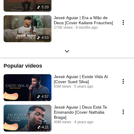
5:20
Jessé Aguiar | Era a Mão de
Deus [Cover Kailane Frauches]
270K views
9 months ago
4:53
Popular videos
Jessé Aguiar | Existe Vida Aí
[Cover Sued Silva]
63M views
5 years ago
4:57
Jessé Aguiar | Deus Está Te
Ensinando [Cover Nathália
Braga]
40M views
4 years ago
4:11